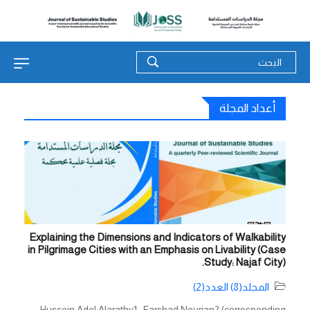
أعداد المجلة
Explaining the Dimensions and Indicators of Walkability
in Pilgrimage Cities with an Emphasis on Livability (Case
Study: Najaf City).
المجلد(8) العدد(2)
Hussein Adel Alarathy1 , Farshad Nourian2 (corresponding