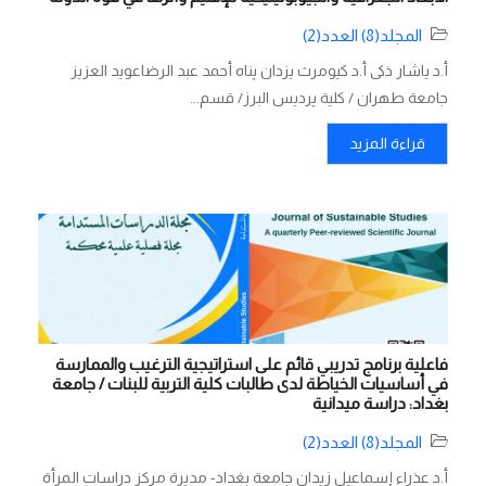
المجلد(8) العدد(2)
أ.د ياشار ذكى أ.د كيومرث يزدان پناه أحمد عبد الرضاعويد العزيز
جامعة طهران / كلية پرديس البرز/ قسم...
قراءة المزيد
فاعلية برنامج تدريبي قائم على استراتيجية الترغيب والممارسة
في أساسيات الخياطة لدى طالبات كلية التربية للبنات / جامعة
بغداد: دراسة ميدانية
المجلد(8) العدد(2)
أ.د عذراء إسماعيل زيدان جامعة بغداد- مديرة مركز دراسات المرأة