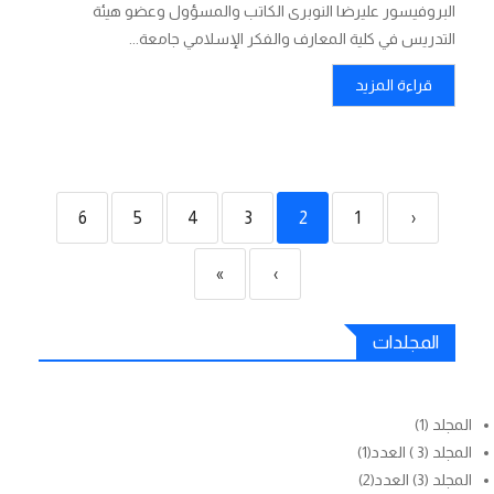
البروفيسور علیرضا النوبری الكاتب والمسؤول وعضو هيئة
التدريس في كلية المعارف والفكر الإسلامي جامعة...
قراءة المزيد
6
5
4
3
2
1
‹
»
›
المجلدات
المجلد (1)
المجلد (3 ) العدد(1)
المجلد (3) العدد(2)