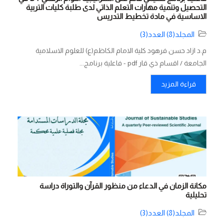
التحصيل وتنمية مهارات التعلم الذاتي لدى طلبة كليات التربية
الاساسية في مادة تخطيط التدريس
المجلد(8) العدد(3)
م.د ازاد حسن فرهود كلية الامام الكاظم(ع) للعلوم الاسلامية
الجامعة / اقسام ذي قار pdf - فاعلية برنامج...
قراءة المزيد
مكانة الزمان في الدعاء من منظور القرآن والتوراة دراسة
تحليلية
المجلد(8) العدد(3)