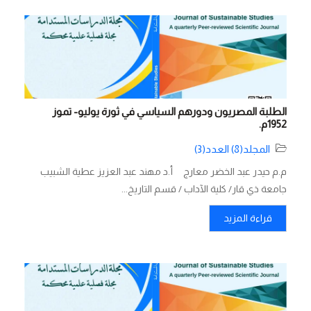
الطلبة المصريون ودورهم السياسي في ثورة يوليو- تموز
1952م.
المجلد(8) العدد(3)
م.م حيدر عبد الخضر معارج أ.د مهند عبد العزيز عطية الشبيب
جامعة ذي قار/ كلية الآداب / قسم التاريخ...
قراءة المزيد