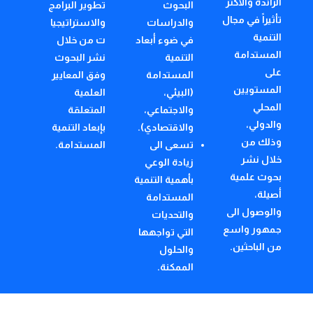
الرائدة والأكثر
البحوث
تطوير البرامج
تأثيراً في مجال
والدراسات
والاستراتيجيا
التنمية
في ضوء أبعاد
ت من خلال
المستدامة
التنمية
نشر البحوث
على
المستدامة
وفق المعايير
المستويين
(البيئي،
العلمية
المحلي
والاجتماعي،
المتعلقة
والدولي،
والاقتصادي).
بإبعاد التنمية
وذلك من
تسعى الى
المستدامة.
خلال نشر
زيادة الوعي
بحوث علمية
بأهمية التنمية
أصيلة،
المستدامة
والوصول الى
والتحديات
جمهور واسع
التي تواجهها
من الباحثين.
والحلول
الممكنة.