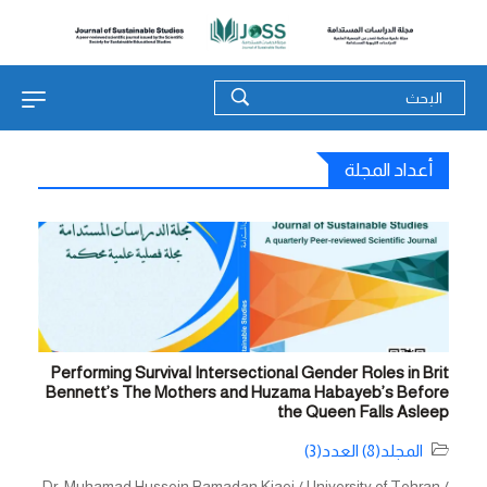
أعداد المجلة
Performing Survival Intersectional Gender Roles in Brit
Bennett’s The Mothers and Huzama Habayeb’s Before
the Queen Falls Asleep
المجلد(8) العدد(3)
Dr. Muhamad Hussein Ramadan Kiaei / University of Tehran /