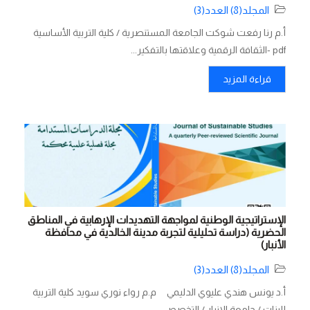
المجلد(8) العدد(3)
أ.م رنا رفعت شوكت الجامعة المستنصرية / كلية التربية الأساسية
pdf -الثقافة الرقمية وعلاقتها بالتفكير...
قراءة المزيد
الإستراتيجية الوطنية لمواجهة التهديدات الإرهابية في المناطق
الحضرية (دراسة تحليلية لتجربة مدينة الخالدية في محافظة
الأنبار)
المجلد(8) العدد(3)
أ.د يونس هندي عليوي الدليمي م.م رواء نوري سويد كلية التربية
للبنات / جامعة الانبار / التخصص...