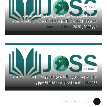
المجلد (1)
الاتجاه الديني وأثره في المعاني والصور الشعرية في
النصوص الأدبية في الدراسات الأكاديمية في جامعة بغداد
من 2003_ 2020
المجلد (1)
الشريف المرتضى (ت 436 ه)، وأمين الدين الاسترابادي (ت
1033 ه) – الثقافة الإخبارية وعقلنة الأصول –
74
…
2
1