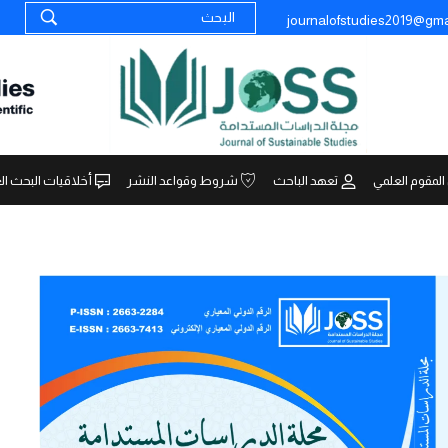
journalofstudies2019@gma
المقوم العلمي
تعهد الباحث
شروط وقواعد النشر
أخلاقيات البحث ال