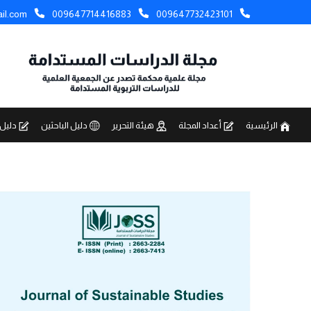
il.com
009647714416883
009647732423101
الرئيسية
أعداد المجلة
هيئة التحرير
دليل الباحثين
دليل 