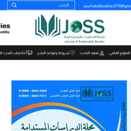
journalofstudies2019@gma
المقوم العلمي
تعهد الباحث
شروط وقواعد النشر
أخلاقيات البحث ال