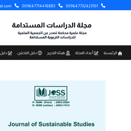
il.com
009647714416883
009647732423101
الرئيسية
أعداد المجلة
هيئة التحرير
دليل الباحثين
دليل 