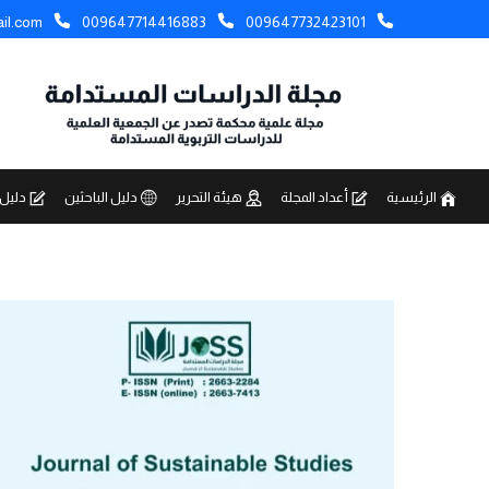
il.com
009647714416883
009647732423101
الرئيسية
أعداد المجلة
هيئة التحرير
دليل الباحثين
دليل 