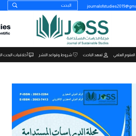
journalofstudies2019@gma
المقوم العلمي
تعهد الباحث
شروط وقواعد النشر
أخلاقيات البحث ال