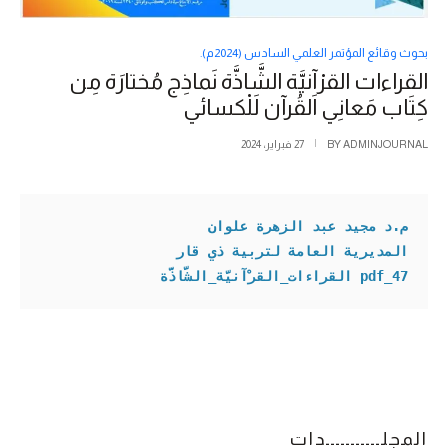
بحوث وقائع المؤتمر العلمي السادس (2024م).
القراءات القرْآنيَّة الشَّاذَّة نَماذِج مُختارَة مِن
كِتَاب مَعانِي اَلقُرآن لَلْكسائي
ADMINJOURNAL
BY
27 فبراير، 2024
م.د مجيد عبد الزهرة علوان
المديرية العامة لتربية ذي قار 

47_pdf القراءات_القرْآنيَّة_الشَّاذَّة
المجلـــــــــــدات